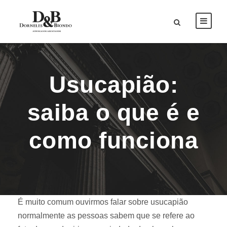
Usucapião:
saiba o que é e
como funciona
É muito comum ouvirmos falar sobre usucapião
normalmente as pessoas sabem que se refere ao