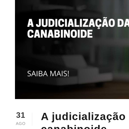
A judicialização
31
AGO